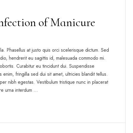
infection of Manicure
gilla. Phasellus at justo quis orci scelerisque dictum. Sed
dio, hendrerit eu sagittis id, malesuada commodo mi.
t lobortis. Curabitur eu tincidunt dui. Suspendisse
enim, fringilla sed dui sit amet, ultricies blandit tellus.
per nibh egestas. Vestibulum tristique nunc in placerat
re urna interdum …