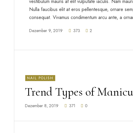
vestibulum mauris at elit vulputate iaculis. Nam mauris 
Nulla faucibus elit at eros pellentesque, ornare sem
consequat. Vivamus condimentum arcu ante, a orna
Dezember 9, 2019
373
2
NAIL POLISH
Trend Types of Manicu
Dezember 8, 2019
371
0