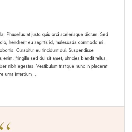
gilla. Phasellus at justo quis orci scelerisque dictum. Sed
dio, hendrerit eu sagittis id, malesuada commodo mi.
t lobortis. Curabitur eu tincidunt dui. Suspendisse
enim, fringilla sed dui sit amet, ultricies blandit tellus.
per nibh egestas. Vestibulum tristique nunc in placerat
re urna interdum …