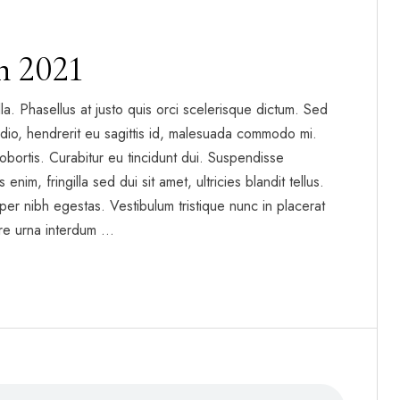
n 2021
gilla. Phasellus at justo quis orci scelerisque dictum. Sed
dio, hendrerit eu sagittis id, malesuada commodo mi.
t lobortis. Curabitur eu tincidunt dui. Suspendisse
enim, fringilla sed dui sit amet, ultricies blandit tellus.
per nibh egestas. Vestibulum tristique nunc in placerat
re urna interdum …