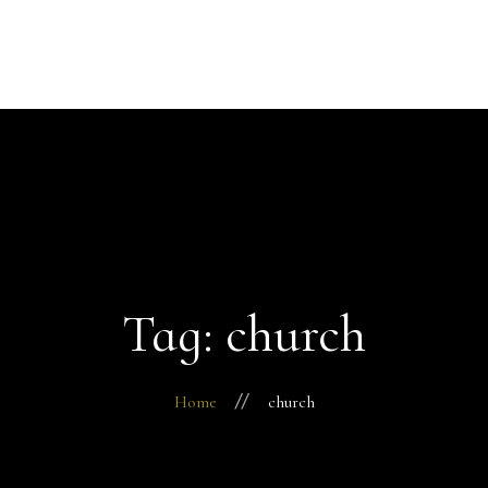
Startseite
Über mich
Behandlungen
Kontakt
Tag: church
Home
church