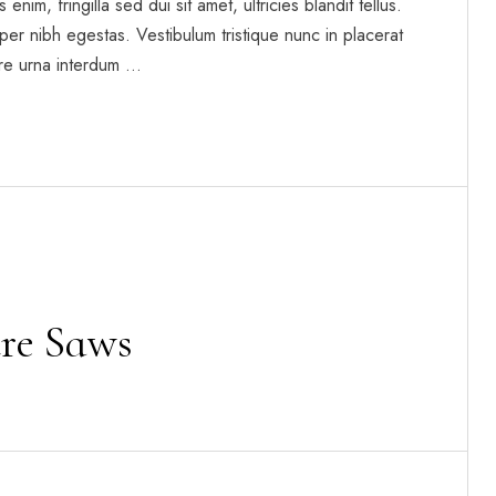
enim, fringilla sed dui sit amet, ultricies blandit tellus.
per nibh egestas. Vestibulum tristique nunc in placerat
re urna interdum …
re Saws