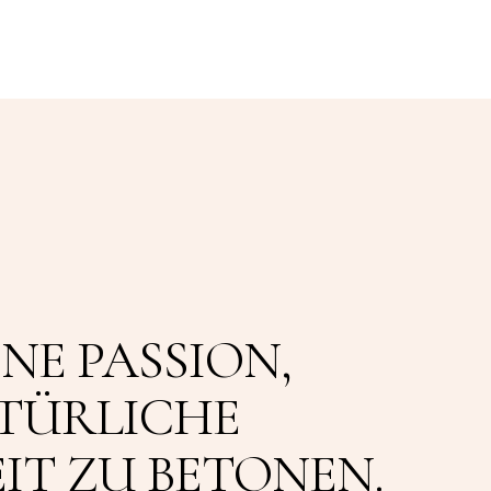
INE PASSION,
ATÜRLICHE
IT ZU BETONEN.