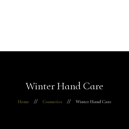
Startseite
Über mich
+49 176 22291330
Behandlungen
Kontakt
Termin vereinbaren
Winter Hand Care
Home
Cosmetics
Winter Hand Care