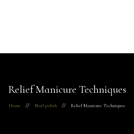
Startseite
Über mich
+49 176 22291330
Behandlungen
Kontakt
Termin vereinbaren
Relief Manicure Techniques
Home
Nail polish
Relief Manicure Techniques