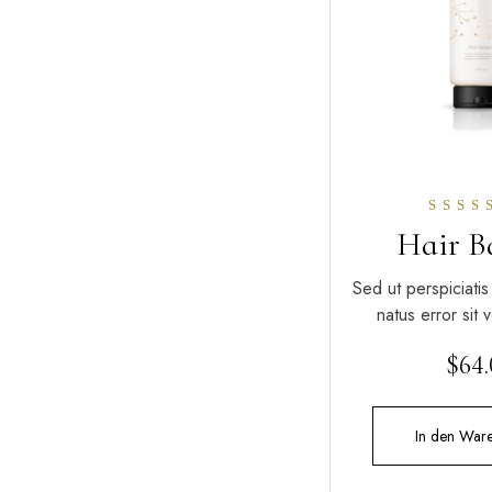
Bewerte
Hair B
5.0
von 
Sed ut perspiciatis
natus error sit
$
64
In den War