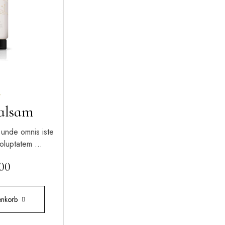
t mit
alsam
0
5
 unde omnis iste
 voluptatem …
.00
enkorb