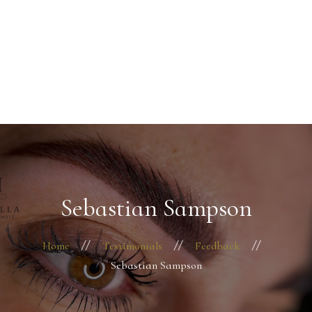
Startseite
Über mich
+49 176 22291330
Behandlungen
Kontakt
Termin vereinbaren
Sebastian Sampson
Home
Testimonials
Feedback
Sebastian Sampson