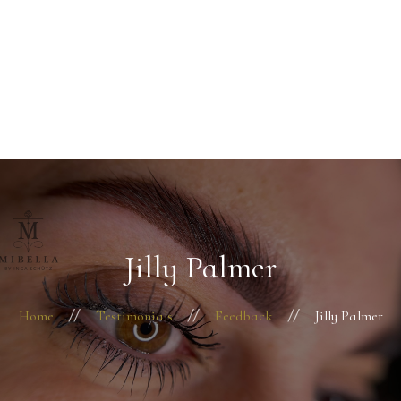
Startseite
Über mich
+49 176 22291330
Behandlungen
Kontakt
Termin vereinbaren
Jilly Palmer
Home
Testimonials
Feedback
Jilly Palmer